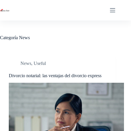
Saltar
al
contenido
Categoría
News
News
,
Useful
Divorcio notarial: las ventajas del divorcio express